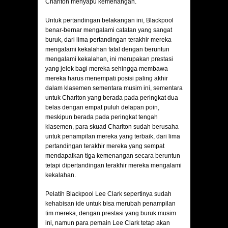
Charlton menyapu kemenangan.
Untuk pertandingan belakangan ini, Blackpool
benar-bernar mengalami catatan yang sangat
buruk, dari lima pertandingan terakhir mereka
mengalami kekalahan fatal dengan beruntun
mengalami kekalahan, ini merupakan prestasi
yang jelek bagi mereka sehingga membawa
mereka harus menempati posisi paling akhir
dalam klasemen sementara musim ini, sementara
untuk Charlton yang berada pada peringkat dua
belas dengan empat puluh delapan poin,
meskipun berada pada peringkat tengah
klasemen, para skuad Charlton sudah berusaha
untuk penampilan mereka yang terbaik, dari lima
pertandingan terakhir mereka yang sempat
mendapatkan tiga kemenangan secara beruntun
tetapi dipertandingan terakhir mereka mengalami
kekalahan.
Pelatih Blackpool Lee Clark sepertinya sudah
kehabisan ide untuk bisa merubah penampilan
tim mereka, dengan prestasi yang buruk musim
ini, namun para pemain Lee Clark tetap akan