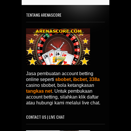
TENTANG ARENASCORE
Jasa pembuatan account betting
online seperti
sbobet
,
ibcbet
,
338a
casino sbobet, bola ketangkasan
tangkas net
. Untuk pembukaan
account betting, silahkan klik daftar
atau hubungi kami melalui live chat.
CONTACT US | LIVE CHAT