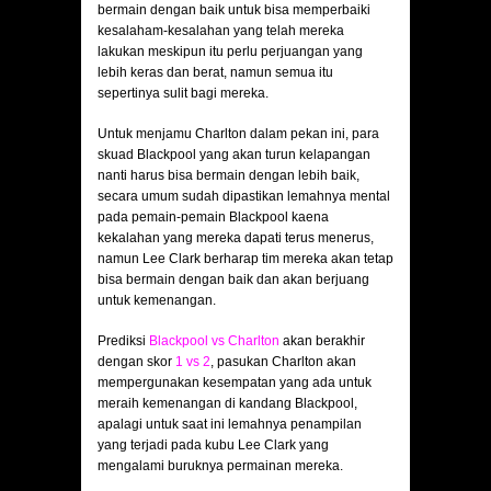
bermain dengan baik untuk bisa memperbaiki
kesalaham-kesalahan yang telah mereka
lakukan meskipun itu perlu perjuangan yang
lebih keras dan berat, namun semua itu
sepertinya sulit bagi mereka.
Untuk menjamu Charlton dalam pekan ini, para
skuad Blackpool yang akan turun kelapangan
nanti harus bisa bermain dengan lebih baik,
secara umum sudah dipastikan lemahnya mental
pada pemain-pemain Blackpool kaena
kekalahan yang mereka dapati terus menerus,
namun Lee Clark berharap tim mereka akan tetap
bisa bermain dengan baik dan akan berjuang
untuk kemenangan.
Prediksi
Blackpool vs Charlton
akan berakhir
dengan skor
1 vs 2
, pasukan Charlton akan
mempergunakan kesempatan yang ada untuk
meraih kemenangan di kandang Blackpool,
apalagi untuk saat ini lemahnya penampilan
yang terjadi pada kubu Lee Clark yang
mengalami buruknya permainan mereka.