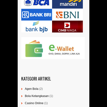
KATEGORI ARTIKEL
Agen Bola
(2)
Bola Ketangkasan
(1)
Casino Online
(1)