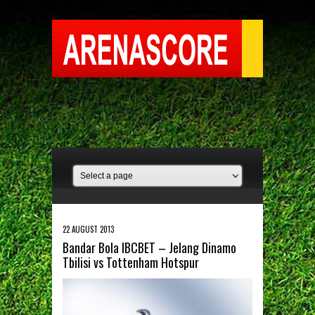
22 AUGUST 2013
Bandar Bola IBCBET – Jelang Dinamo
Tbilisi vs Tottenham Hotspur