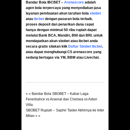
Bandar Bola IBCBET –
Arenascore
adalah
agen bola terpercaya yang menyediakan jasa
layanan pembuatan akun taruhan bola
sbobet
atau
ibcbet
dengan pasaran bola terbaik.
proses deposit dan penarikan dana cepat
hanya dengan minimal 50 ribu rupiah dapat
melalui Bank BCA, Mandiri, BNI dan BRI. untuk
mendapatkan akun sbobet atau ibcbet anda
secara gratis silakan klik
Daftar Sbobet Ibcbet
.
atau dapat menghubungi CS arenascore yang
sedang bertugas via YM, BBM atau Livechat.
« «
Bandar Bola SBOBET – Kabar Laga
Fenerbahce vs Arsenal dan Chelsea vs Aston
Villa
SBOBET Rupiah – Saphir Taider Akhirnya ke Inter
Milan
» »