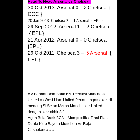
Head To Head Arsenal vs Chelsea :
30 Okt 2013 Arsenal 0 – 2 Chelsea {
COC }
20 Jan 2013 Chelsea 2 – 1 Arsenal { EPL } ‎
29 Sep 2012 Arsenal 1 – 2 Chelsea
{ EPL }
21 Apr 2012 Arsenal 0 – 0 Chelsea
{EPL }‎
29 Okt 2011 Chelsea 3 –
5 Arsenal ‎
{
EPL }‎
« «
Bandar Bola Bank BNI Prediksi Manchester
United vs West Ham United Pertandingan akan di
menang Si Setan Merah Manchester United
dengan skor akhir 3-1
Agen Bola Bank BCA – Memprediksi Final Piala
Dunia Klub Bayern Munchen Vs Raja
Casablanca
» »