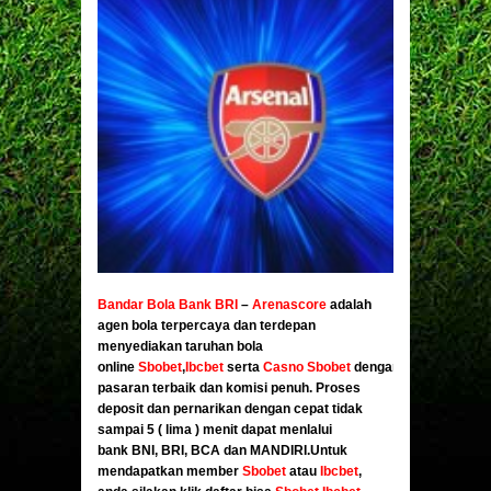
Bandar Bola Bank BRI
–
Arenascore
adalah
agen bola terpercaya dan terdepan
menyediakan taruhan bola
online
Sbobet
,
Ibcbet
serta
Casno Sbobet
dengan
pasaran terbaik dan komisi penuh. Proses
deposit dan pernarikan dengan cepat tidak
sampai 5 ( lima ) menit dapat menlalui
bank BNI, BRI, BCA dan MANDIRI.Untuk
mendapatkan member
Sbobet
atau
Ibcbet
,