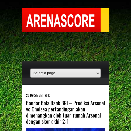
20 DECEMBER 2013
Bandar Bola Bank BRI – Prediksi Arsenal
vc Chelsea pertandingan akan
dimenangkan oleh tuan rumah Arsenal
dengan skor akhir 2-1