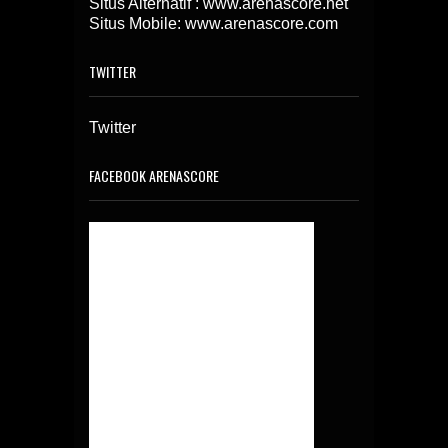
Situs Alternatif : www.arenascore.net
Situs Mobile: www.arenascore.com
TWITTER
Twitter
FACEBOOK ARENASCORE