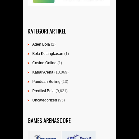
KATEGORI ARTIKEL
Agen Bola
(2)
Bola Ketangkasan
(1)
Casino Online
(1)
Kabar Arena
(13,069)
Panduan Betting
(13)
Prediksi Bola
(9,621)
Uncategorized
(95)
GAMES ARENASCORE