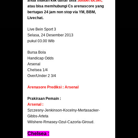
anda silakan klik daftar bisa
Sbobet Ibcbet,
atau bisa memhubungi Cs arenascore yang
bertugas 24 jam non stop via YM, BBM,
Livechat.
Live Bein Sport 3
Selasa, 24 Desember 2013
pukul 03.00 Wib
Bursa Bola
Handicap Odds
Arsenal
Chelsea 1/4
Over/Under 2 3/4
Arenasore Prediksi : Arsenal
Prakiraan Pemain :
Arsenal :
Szczesny-Jenkinson-Kocelny-Mertasacker-
Gibbs-Arteta
Wilshere-Rmasey-Ozul-Cazorla-Giroud.
Chelsea :