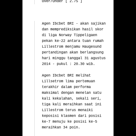
Over/Under [ 2.75 ]
Agen Ibcbet BRI - akan sajikan 
dan memprediksikan hasil skor 
di liga Norway Tippeligaen 
pekan ke-22 antara tuan rumah 
Lillestrom menjamu Haugesund 
pertandingan akan berlangsung 
hari minggu tanggal 31 agustus 
2014 - pukul : 20.30 wib.

Agen Ibcbet BRI melihat 
Lillsetrom lima pertemuan 
terakhir dalam performa 
maksimal dengan menelan satu 
kali kekalahan, sekali seri, 
tiga kali meraihkan saat ini 
Lillestrom terus menaiki 
keposisi klasmen dari posisi 
ke-7 menuju ke posisi ke-5 
meraihkan 34 poin.
