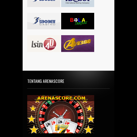
TENTANG ARENASCORE