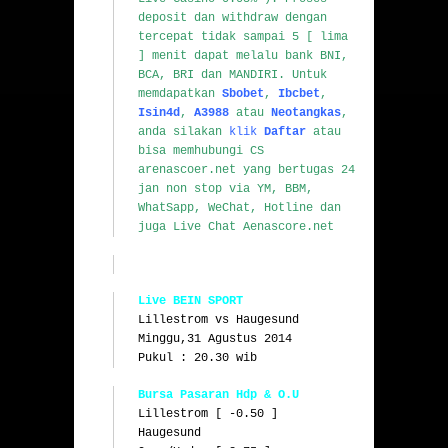
deposit dan withdraw dengan 
tercepat tidak sampai 5 [ lima 
] menit dapat melalu bank BNI, 
BCA, BRI
dan MANDIRI. Untuk 
memdapatkan 
Sbobet
, 
Ibcbet
, 
Isin4d
, 
A3988
atau 
Neotangkas
, 
anda silakan 
klik
Daftar
atau 
bisa memhubungi CS 
arenascoer.net yang bertugas 24 
jan non stop via YM, BBM, 
WhatSapp, WeChat, Hotline dan 
juga Live Chat Aenascore.net 
Live BEIN SPORT
Lillestrom vs Haugesund 

Minggu,31 Agustus 2014

Pukul : 20.30 wib
Bursa Pasaran Hdp & O.U
Lillestrom [ -0.50 ]

Haugesund  
