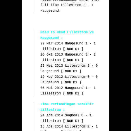
full time Lillestrom 3 - 1 
Haugesund.
Head To Head Lillestrom vs 
Haugesund :
29 Mar 2014 Haugesund 1 - 1 
Lillestrom [ NOR D1 ]

20 Okt 2013 Haugesund 3 - 2 
Lillestrom [ NOR D1 ]

26 Mei 2013 Lillestrom 3 - 0 
Haugesund [ NOR D1 ]

19 Nov 2012 Lillestrom 0 - 0 
Haugesund [ NOR D1 ]

06 Mei 2012 Haugesund 1 - 1 
Lillestrom [ NOR D1 ]
Lima Pertandingan Terakhir 
Lillestrom :
24 Ags 2014 Sogndal 0 - 1 
Lillestrom [ NOR D1 ]

18 Ags 2014 Lillestrom 2 - 1 