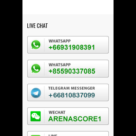
LIVE CHAT