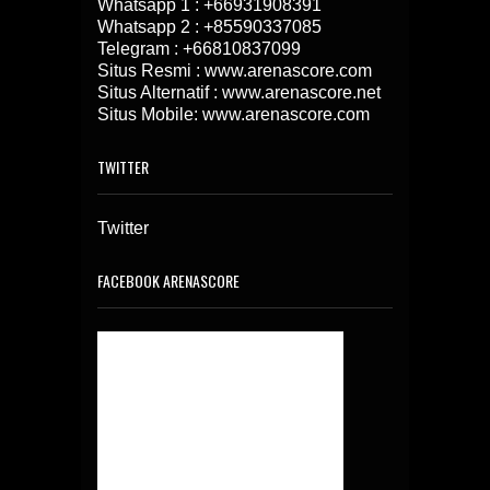
Whatsapp 1 :
+66931908391
Whatsapp 2 :
+85590337085
Telegram :
+66810837099
Situs Resmi : www.arenascore.com
Situs Alternatif : www.arenascore.net
Situs Mobile: www.arenascore.com
TWITTER
Twitter
FACEBOOK ARENASCORE