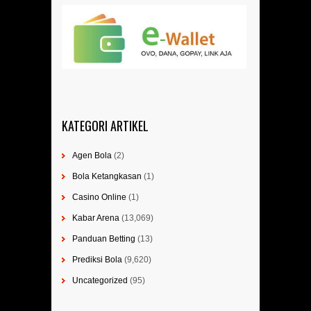
KATEGORI ARTIKEL
Agen Bola
(2)
Bola Ketangkasan
(1)
Casino Online
(1)
Kabar Arena
(13,069)
Panduan Betting
(13)
Prediksi Bola
(9,620)
Uncategorized
(95)