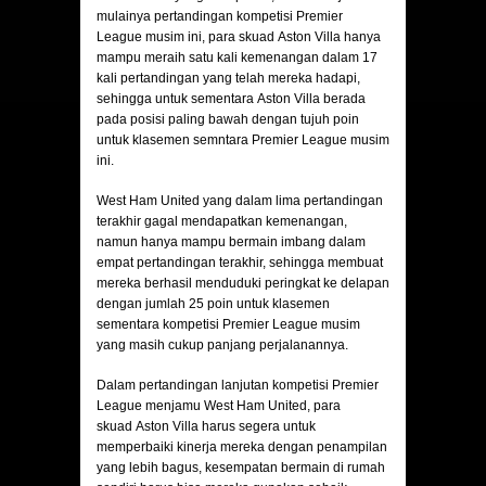
mulainya pertandingan kompetisi Premier
League musim ini, para skuad Aston Villa hanya
mampu meraih satu kali kemenangan dalam 17
kali pertandingan yang telah mereka hadapi,
sehingga untuk sementara Aston Villa berada
pada posisi paling bawah dengan tujuh poin
untuk klasemen semntara Premier League musim
ini.
West Ham United yang dalam lima pertandingan
terakhir gagal mendapatkan kemenangan,
namun hanya mampu bermain imbang dalam
empat pertandingan terakhir, sehingga membuat
mereka berhasil menduduki peringkat ke delapan
dengan jumlah 25 poin untuk klasemen
sementara kompetisi Premier League musim
yang masih cukup panjang perjalanannya.
Dalam pertandingan lanjutan kompetisi Premier
League menjamu West Ham United, para
skuad Aston Villa harus segera untuk
memperbaiki kinerja mereka dengan penampilan
yang lebih bagus, kesempatan bermain di rumah