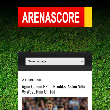
25 DECEMBER 2015
Agen Casino BRI – Prediksi Aston Villa
Vs West Ham United