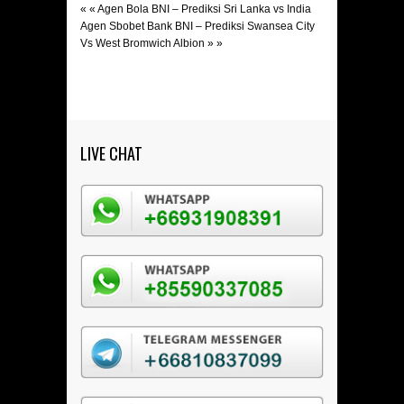
« «
Agen Bola BNI – Prediksi Sri Lanka vs India
Agen Sbobet Bank BNI – Prediksi Swansea City
Vs West Bromwich Albion
» »
LIVE CHAT