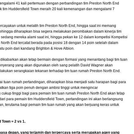
engalami 41 kali pertemuan dengan perbandingan tim Preston North End
k tim Huddersfield Town meraih 20 kali kemenangan dan mengalami 7
rcayakan untuk melatih tim Preston North End, hingga saat ini memang
sehingga diharapkan bisa segera melakukan perombakan dalam kinerja tim
 sedang mereka alami saat ini, hingga pekan ke 12 dalam kompetisi Kompetisi
 North End tercatat berada pada posisi 18 dengan 14 poin setelah dalam
atu poin dari kandang Brighton & Hove Albion.
dikabarkan akan tetap bermain dengan formasi yang menantang bagi tim tuan
enyerang yang akan digunakan oleh sang pelatih David Wagner akan
kukan serangkaian tekanan terhadap tim tuan rumah Preston North End.
ai tuan rumah pertandingan, diharapkan bisa menjadi satu harapan bagi para
tkan tiga poin penuh dengan ambisi tinggi untuk mengincar
cukup tinggi bagi para pemain tim tuan rumah Preston North End akan tetap
ri para pemain tim Huddersfield Town, pertandingan ini akan berlangsung
, terutama bagi pemain tim tuan rumah yang akan berjuang keras untuk
 Town = 2 vs 1.
masa depan, yang terjamin dan terpercaya serta merupakan agen yang