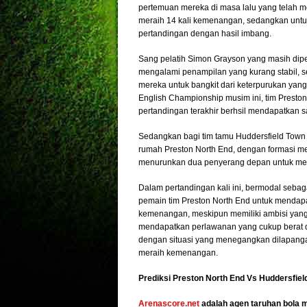
pertemuan mereka di masa lalu yang telah m
meraih 14 kali kemenangan, sedangkan untu
pertandingan dengan hasil imbang.
Sang pelatih Simon Grayson yang masih dipe
mengalami penampilan yang kurang stabil, 
mereka untuk bangkit dari keterpurukan yang
English Championship musim ini, tim Preston
pertandingan terakhir berhsil mendapatkan s
Sedangkan bagi tim tamu Huddersfield Town 
rumah Preston North End, dengan formasi m
menurunkan dua penyerang depan untuk mela
Dalam pertandingan kali ini, bermodal sebag
pemain tim Preston North End untuk mendapa
kemenangan, meskipun memiliki ambisi yang 
mendapatkan perlawanan yang cukup berat da
dengan situasi yang menegangkan dilapangan
meraih kemenangan.
Prediksi Preston North End Vs Huddersfield
Arenascore.net
adalah agen taruhan bola 