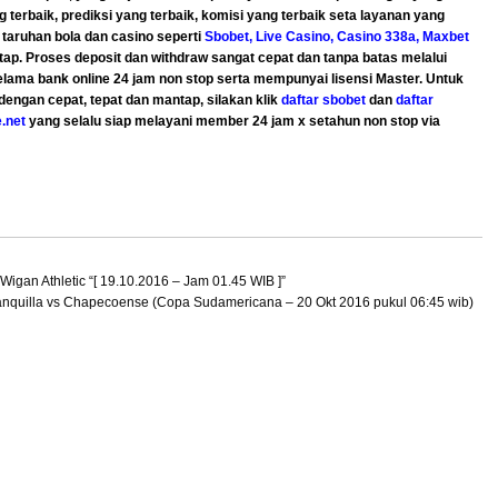
 terbaik, prediksi yang terbaik, komisi yang terbaik seta layanan yang
aruhan bola dan casino seperti
Sbobet, Live Casino, Casino 338a, Maxbet
tap. Proses deposit dan withdraw sangat cepat dan tanpa batas melalui
lama bank online 24 jam non stop serta mempunyai lisensi Master. Untuk
ngan cepat, tepat dan mantap, silakan klik
daftar sbobet
dan
daftar
.net
yang selalu siap melayani member 24 jam x setahun non stop via
Wigan Athletic “[ 19.10.2016 – Jam 01.45 WIB ]”
ranquilla vs Chapecoense (Copa Sudamericana – 20 Okt 2016 pukul 06:45 wib)