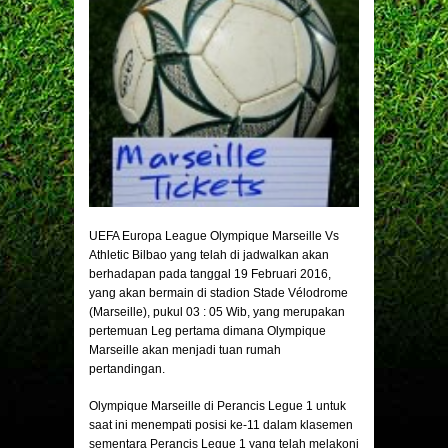
UEFA Europa League Olympique Marseille Vs
Athletic Bilbao yang telah di jadwalkan akan
berhadapan pada tanggal 19 Februari 2016,
yang akan bermain di stadion Stade Vélodrome
(Marseille), pukul 03 : 05 Wib, yang merupakan
pertemuan Leg pertama dimana Olympique
Marseille akan menjadi tuan rumah
pertandingan.
Olympique Marseille di Perancis Legue 1 untuk
saat ini menempati posisi ke-11 dalam klasemen
sementara Perancis Legue 1 yang telah melakoni