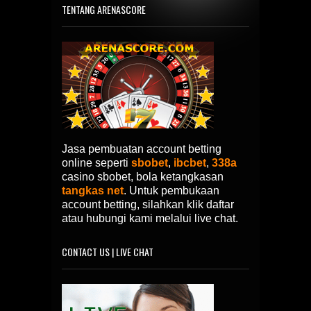
TENTANG ARENASCORE
Jasa pembuatan account betting
online seperti
sbobet
,
ibcbet
,
338a
casino sbobet, bola ketangkasan
tangkas net
. Untuk pembukaan
account betting, silahkan klik daftar
atau hubungi kami melalui live chat.
CONTACT US | LIVE CHAT