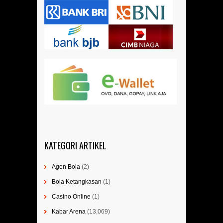
KATEGORI ARTIKEL
Agen Bola
(2)
Bola Ketangkasan
(1)
Casino Online
(1)
Kabar Arena
(13,069)