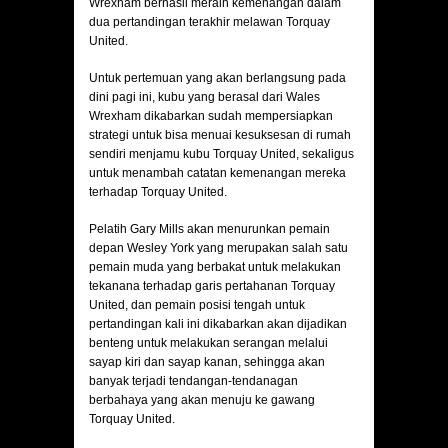
Wrexham berhasil meraih kemenangan dalam
dua pertandingan terakhir melawan Torquay
United.
Untuk pertemuan yang akan berlangsung pada
dini pagi ini, kubu yang berasal dari Wales
Wrexham dikabarkan sudah mempersiapkan
strategi untuk bisa menuai kesuksesan di rumah
sendiri menjamu kubu Torquay United, sekaligus
untuk menambah catatan kemenangan mereka
terhadap Torquay United.
Pelatih Gary Mills akan menurunkan pemain
depan Wesley York yang merupakan salah satu
pemain muda yang berbakat untuk melakukan
tekanana terhadap garis pertahanan Torquay
United, dan pemain posisi tengah untuk
pertandingan kali ini dikabarkan akan dijadikan
benteng untuk melakukan serangan melalui
sayap kiri dan sayap kanan, sehingga akan
banyak terjadi tendangan-tendanagan
berbahaya yang akan menuju ke gawang
Torquay United.