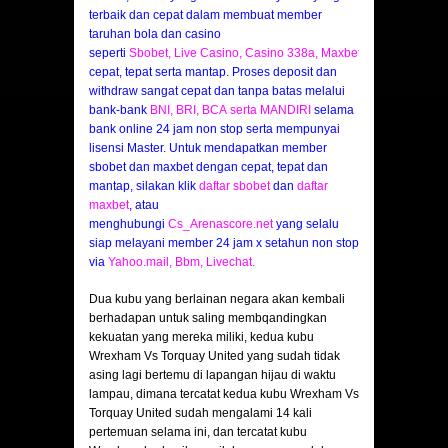
terbaik dan cepat dalam membuat member
taruhan bola dan casino
seperti
Sbobet
,
Live Casino
,
Casino 338a
,
Maxbet
dan
horey4d
s
cepat, tepat serta mantap. Proses deposit dan
withdraw sangat cepat dan tanpa batas melalui
bank-bank
BNI, BRI, BCA serta MANDIRI
selama
bank online 24 jam non stop serta mempunyai
lisensi Master. Untuk mendapatkan member
sbobet dan maxbet dengan cepat, tepat dan
mantap, silakan klik
daftar sbobet
dan
daftar
maxbet
, atau
menghubungi
Cs_Arenascore.net
yang selalu
siap melayani member 24 jam x setahun non stop
via
Yahoo.mail
,
Bbm
,
Livechat.
Dua kubu yang berlainan negara akan kembali
berhadapan untuk saling membqandingkan
kekuatan yang mereka miliki, kedua kubu
Wrexham Vs Torquay United yang sudah tidak
asing lagi bertemu di lapangan hijau di waktu
lampau, dimana tercatat kedua kubu Wrexham Vs
Torquay United sudah mengalami 14 kali
pertemuan selama ini, dan tercatat kubu