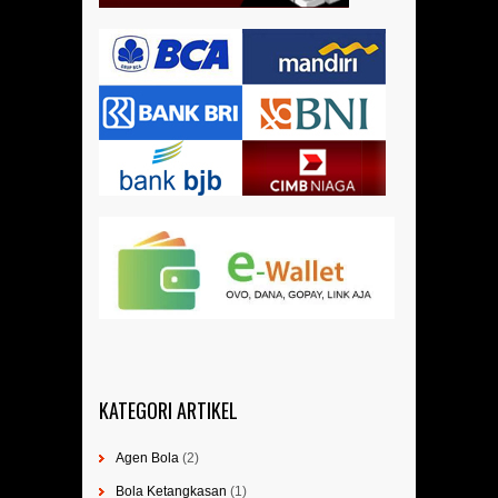
KATEGORI ARTIKEL
Agen Bola
(2)
Bola Ketangkasan
(1)