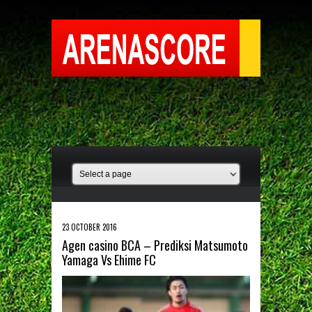
23 OCTOBER 2016
Agen casino BCA – Prediksi Matsumoto
Yamaga Vs Ehime FC