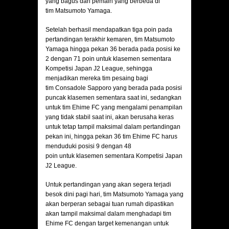
yang bagus dari pemain yang berbeda di
tim Matsumoto Yamaga.
Setelah berhasil mendapatkan tiga poin pada
pertandingan terakhir kemaren, tim Matsumoto
Yamaga hingga pekan 36 berada pada posisi ke
2 dengan 71 poin untuk klasemen sementara
Kompetisi Japan J2 League, sehingga
menjadikan mereka tim pesaing bagi
tim Consadole Sapporo yang berada pada posisi
puncak klasemen sementara saat ini, sedangkan
untuk tim Ehime FC yang mengalami penampilan
yang tidak stabil saat ini, akan berusaha keras
untuk tetap tampil maksimal dalam pertandingan
pekan ini, hingga pekan 36 tim Ehime FC harus
menduduki posisi 9 dengan 48
poin untuk klasemen sementara Kompetisi Japan
J2 League.
Untuk pertandingan yang akan segera terjadi
besok dini pagi hari, tim Matsumoto Yamaga yang
akan berperan sebagai tuan rumah dipastikan
akan tampil maksimal dalam menghadapi tim
Ehime FC dengan target kemenangan untuk