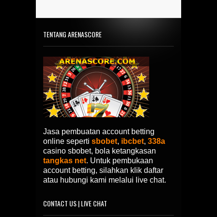
TENTANG ARENASCORE
Jasa pembuatan account betting
online seperti
sbobet
,
ibcbet
,
338a
casino sbobet, bola ketangkasan
tangkas net
. Untuk pembukaan
account betting, silahkan klik daftar
atau hubungi kami melalui live chat.
CONTACT US | LIVE CHAT