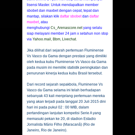
lisensi Master. Untuk mendapatkan member
sbobet dan maxbet dengan cepat, tepat dan
mantap, silakan klik
daftar sbobet
dan
daftar
maxbet
, atau
menghubungi
Cs_Arenascore.net
yang selalu
siap melayani member 24 jam x setahun non stop
via
Yahoo.mail
,
Bbm
,
Livechat.
Jika dilihat dari sejarah pertemuan Fluminense
Vs Vasco da Gama dengan prestasi yang dimiliki
oleh kedua kubu Fluminense Vs Vasco da Gama
pada musim ini memiliki statistik peningkatan dan
penurunan kinerja kedua kubu Brasil tersebut.
Dari record sejarah sepakbola, Fluminense Vs
Vasco da Gama selama ini telah berhadapan
sebanyak 43 kali menjelang pertemuan mereka
yang akan terjadi pada tanggal 20 Juli 2015 dini
hari ini pada pukul 02 : 00 WIB, dalam
pertandingan lanjutan kompetisi Serie A yang
memasuki pekan ke 20, di stadion Estadio
Jornalista Mário Filho (Maracanã) (Rio de
Janeiro, Rio de Janeiro).