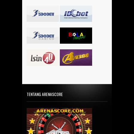
TENTANG ARENASCORE