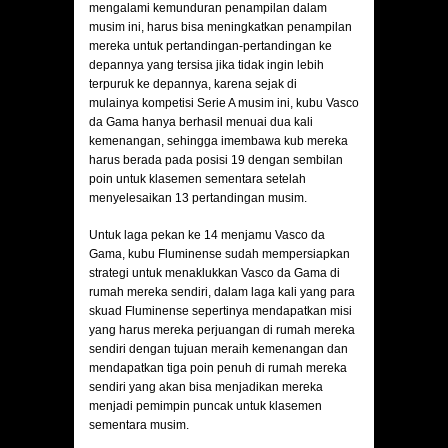
mengalami kemunduran penampilan dalam
musim ini, harus bisa meningkatkan penampilan
mereka untuk pertandingan-pertandingan ke
depannya yang tersisa jika tidak ingin lebih
terpuruk ke depannya, karena sejak di
mulainya kompetisi Serie A musim ini, kubu Vasco
da Gama hanya berhasil menuai dua kali
kemenangan, sehingga imembawa kub mereka
harus berada pada posisi 19 dengan sembilan
poin untuk klasemen sementara setelah
menyelesaikan 13 pertandingan musim.
Untuk laga pekan ke 14 menjamu Vasco da
Gama, kubu Fluminense sudah mempersiapkan
strategi untuk menaklukkan Vasco da Gama di
rumah mereka sendiri, dalam laga kali yang para
skuad Fluminense sepertinya mendapatkan misi
yang harus mereka perjuangan di rumah mereka
sendiri dengan tujuan meraih kemenangan dan
mendapatkan tiga poin penuh di rumah mereka
sendiri yang akan bisa menjadikan mereka
menjadi pemimpin puncak untuk klasemen
sementara musim.