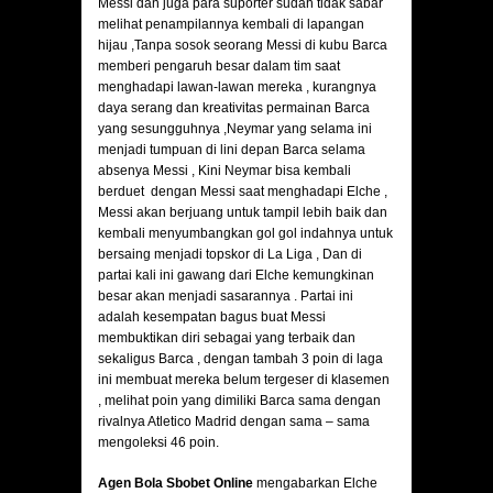
Messi dan juga para suporter sudah tidak sabar
melihat penampilannya kembali di lapangan
hijau ,Tanpa sosok seorang Messi di kubu Barca
memberi pengaruh besar dalam tim saat
menghadapi lawan-lawan mereka , kurangnya
daya serang dan kreativitas permainan Barca
yang sesungguhnya ,Neymar yang selama ini
menjadi tumpuan di lini depan Barca selama
absenya Messi , Kini Neymar bisa kembali
berduet dengan Messi saat menghadapi Elche ,
Messi akan berjuang untuk tampil lebih baik dan
kembali menyumbangkan gol gol indahnya untuk
bersaing menjadi topskor di La Liga , Dan di
partai kali ini gawang dari Elche kemungkinan
besar akan menjadi sasarannya . Partai ini
adalah kesempatan bagus buat Messi
membuktikan diri sebagai yang terbaik dan
sekaligus Barca , dengan tambah 3 poin di laga
ini membuat mereka belum tergeser di klasemen
, melihat poin yang dimiliki Barca sama dengan
rivalnya Atletico Madrid dengan sama – sama
mengoleksi 46 poin.
Agen Bola Sbobet Online
mengabarkan Elche