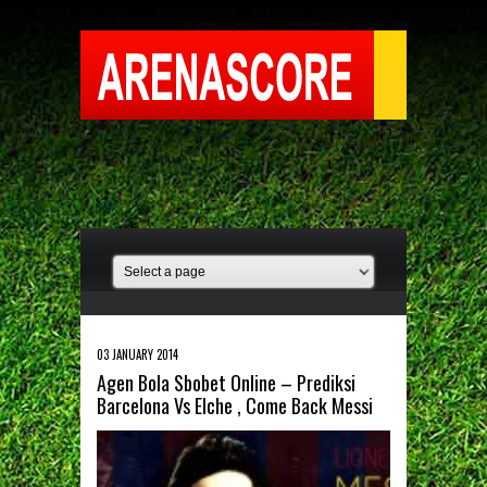
03 JANUARY 2014
Agen Bola Sbobet Online – Prediksi
Barcelona Vs Elche , Come Back Messi