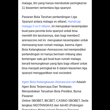
malaga, tim yang hanya menduduki peringkat ke
11 klasemen sementara liga spanyol.
Pasaran Bola Taruhan pertandingan Liga
Spanyol antara malaga vs villarel,
Handicap
malaga 0 vs 0 villarel
, ini merupakan kesempatan
buat para pecinta bola spanyol untuk bisa
memilih tim taruhannya, dan bagi member2
arenascore.net ini merupakan kesempatan untuk
memasang tuan rumah malaga, karena Agen
Bola Ketangkasan-Arenascore.net memprediksi
pertandingan ini hanya bermain imbang atau
kemengan satu gol buat tuan rumah malaga.
berarti kemungkinan yang tipis bagi villarel untuk
bisa menjadi peringkat ke 6 dalam klasemen liga
spanyol menggantikan real socieded.
Agen Bola Ketangkasan-Arenascore.net
Adalah
Agen Bola Terpercaya Dan Terdepan,
Menyediakan Taruahan Bola Prediksi, Bursa
Pasaran
Online SBOBET, IBCBET, CASINO SBOBET, Serta
tangkas NEOTANGKAS dan Isin4D (Potongan