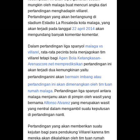
mungkin oleh malaga buat mencuri angka dari
pertandingan menghadapin villarel.
Pertandingan yang akan berlangsung di
stadium Estadio La Rosaleda kota malaga, yang
akan terjadi pada tanggal
22 april 2014
akan
mengundang banyak komentar-komentar.
Dalam pertandingan liga spanyol
malaga vs
villarel
, rata-rata pecinta bola menjagokan tim
villarel tetapi bagi
Agen Bola Ketangkasan-
Arenascore.net memprediksikan
pertandingan ini
akan terjadi dua kemungkinan yaitu
pertandinganini akan
bermain imbang atau
pertandingan ini akan
dimenangkan
oleh tim tuan
rumah malaga
. Pertandingan liga spanyol antara
malaga menjamu akan di pimpin oleh wasit yang
bernama
Alfonso Alvarez
yang merupakan wasit
yang nentral dalam mengambil suatu keputusan
di pertandingan nanti.
Pertandingan yang akan memberikan suatu
kejutan bagi para pendukung Villarel karena tim
mereka akan dikalahkan oleh tim tuan rumah