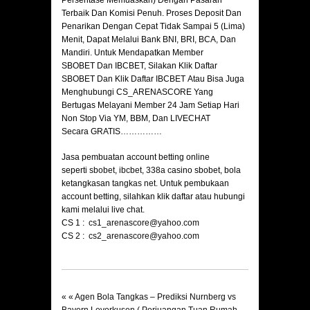
Persentase Memuaskan) Dengan Pasaran
Terbaik Dan Komisi Penuh. Proses Deposit Dan
Penarikan Dengan Cepat Tidak Sampai 5 (Lima)
Menit, Dapat Melalui Bank BNI, BRI, BCA, Dan
Mandiri. Untuk Mendapatkan Member
SBOBET Dan IBCBET, Silakan Klik Daftar
SBOBET Dan Klik Daftar IBCBET Atau Bisa Juga
Menghubungi CS_ARENASCORE Yang
Bertugas Melayani Member 24 Jam Setiap Hari
Non Stop Via YM, BBM, Dan LIVECHAT
Secara GRATIS……………
Jasa pembuatan account betting online
seperti
sbobet
,
ibcbet
,
338a
casino sbobet, bola
ketangkasan
tangkas net
. Untuk pembukaan
account betting, silahkan klik daftar atau hubungi
kami melalui live chat.
CS 1 :
cs1_arenascore@yahoo.com
CS 2 :
cs2_arenascore@yahoo.com
« «
Agen Bola Tangkas – Prediksi Nurnberg vs