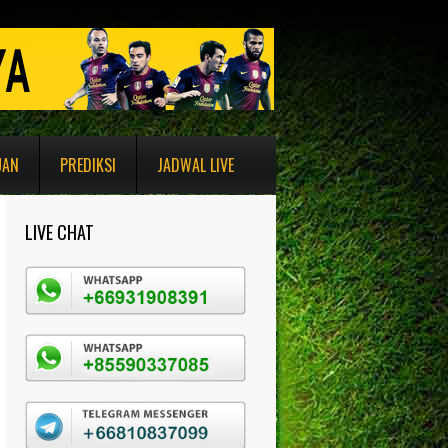
UAN
PREDIKSI
JADWAL LIVE
LIVE CHAT