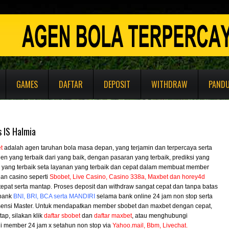
GAMES
DAFTAR
DEPOSIT
WITHDRAW
PAND
s IS Halmia
et
adalah agen taruhan bola masa depan, yang terjamin dan terpercaya serta
n yang terbaik dari yang baik, dengan pasaran yang terbaik, prediksi yang
si yang terbaik seta layanan yang terbaik dan cepat dalam membuat member
dan casino seperti
Sbobet, Live Casino, Casino 338a, Maxbet dan horey4d
 tepat serta mantap. Proses deposit dan withdraw sangat cepat dan tanpa batas
-bank
BNI, BRI, BCA serta MANDIRI
selama bank online 24 jam non stop serta
sensi Master. Untuk mendapatkan member sbobet dan maxbet dengan cepat,
ap, silakan klik
daftar sbobet
dan
daftar maxbet
, atau menghubungi
i member 24 jam x setahun non stop via
Yahoo.mail, Bbm, Livechat.