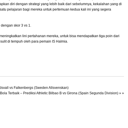
iapkan diri dengan strategi yang lebih baik dari sebelumnya, kekalahan yang di
satu pelajaran bagi mereka untuk pertemuan kedua kali ini yang segera
 dengan skor 3 vs 1.
meningkatkan lini pertahanan mereka, untuk bisa mendapatkan tiga poin dari
ulit di tempuh oleh para pemain IS Halmia.
dsvall vs Falkenbergs (Sweden Allsvenskan)
Bola Terbaik – Prediksi Athletic Bilbao B vs Girona (Spain Segunda Division)
» »