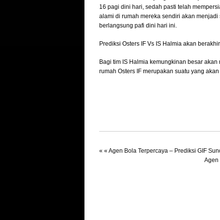
16 pagi dini hari, sedah pasti telah mempers
alami di rumah mereka sendiri akan menjadi 
berlangsung pafi dini hari ini.
Prediksi Osters IF Vs IS Halmia akan berakhir
Bagi tim IS Halmia kemungkinan besar akan 
rumah Osters IF merupakan suatu yang akan s
« «
Agen Bola Terpercaya – Prediksi GIF Sun
Agen 