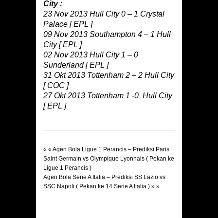
City :
23 Nov 2013 Hull City 0 – 1 Crystal
Palace [ EPL ]
09 Nov 2013 Southampton 4 – 1 Hull
City [ EPL ]
02 Nov 2013 Hull City 1 – 0
Sunderland [ EPL ]
31 Okt 2013 Tottenham 2 – 2 Hull City
[ COC ]
27 Okt 2013 Tottenham 1 -0 Hull City
[ EPL ]
« «
Agen Bola Ligue 1 Perancis – Prediksi Paris
Saint Germain vs Olympique Lyonnais ( Pekan ke
Ligue 1 Perancis )
Agen Bola Serie A Italia – Prediksi SS Lazio vs
SSC Napoli ( Pekan ke 14 Serie A Italia )
» »