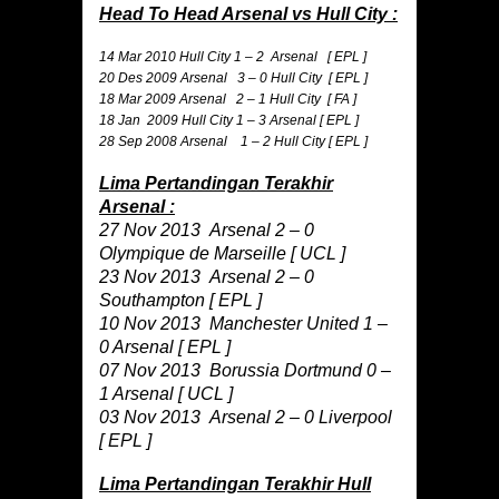
Head To Head Arsenal vs Hull City :
14 Mar 2010 Hull City 1 – 2 Arsenal [ EPL ]
20 Des 2009 Arsenal 3 – 0 Hull City [ EPL ]
18 Mar 2009 Arsenal 2 – 1 Hull City [ FA ]
18 Jan 2009 Hull City 1 – 3 Arsenal [ EPL ]
28 Sep 2008 Arsenal 1 – 2 Hull City [ EPL ]
Lima Pertandingan Terakhir
Arsenal :
27 Nov 2013 Arsenal 2 – 0
Olympique de Marseille [ UCL ]
23 Nov 2013 Arsenal 2 – 0
Southampton [ EPL ]
10 Nov 2013 Manchester United 1 –
0 Arsenal [ EPL ]
07 Nov 2013 Borussia Dortmund 0 –
1 Arsenal [ UCL ]
03 Nov 2013 Arsenal 2 – 0 Liverpool
[ EPL ]
Lima Pertandingan Terakhir Hull