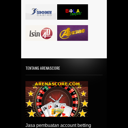
TENTANG ARENASCORE
Jasa pembuatan account betting