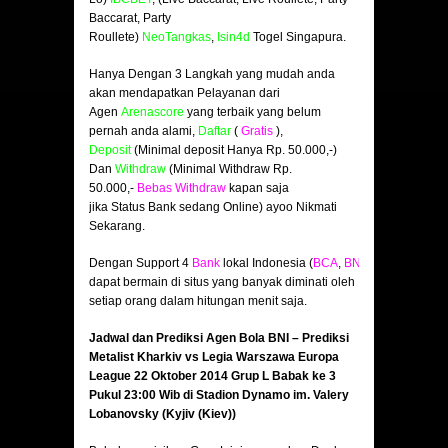
Baccarat, Party
Roullete)
NeoTangkas
,
Isin4d
Togel Singapura.
Hanya Dengan 3 Langkah yang mudah anda
akan mendapatkan Pelayanan dari
Agen
Arenascore
yang terbaik yang belum
pernah anda alami,
Daftar
(
Gratis
),
Deposit
(Minimal deposit Hanya Rp. 50.000,-)
Dan
Withdraw
(Minimal Withdraw Rp.
50.000,-
Bebas Withdraw
kapan saja
jika Status Bank sedang Online) ayoo Nikmati
Sekarang.
Dengan Support 4
Bank
lokal Indonesia (
BCA
,
BNI
,
BRI
Dan
MAN
dapat bermain di situs yang banyak diminati oleh
setiap orang dalam hitungan menit saja.
Jadwal dan Prediksi Agen Bola BNI – Prediksi
Metalist Kharkiv vs Legia Warszawa Europa
League 22 Oktober 2014 Grup L Babak ke 3
Pukul 23:00 Wib di Stadion Dynamo im. Valery
Lobanovsky (Kyjiv (Kiev))