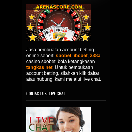
Jasa pembuatan account betting
online seperti
sbobet
,
ibcbet
,
338a
casino sbobet, bola ketangkasan
tangkas net
. Untuk pembukaan
account betting, silahkan klik daftar
atau hubungi kami melalui live chat.
CONTACT US | LIVE CHAT