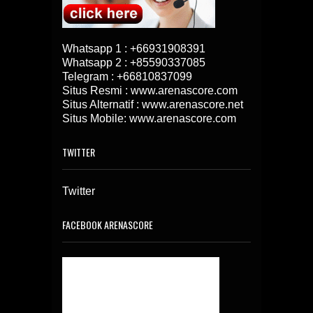
Whatsapp 1 :
+66931908391
Whatsapp 2 :
+85590337085
Telegram :
+66810837099
Situs Resmi : www.arenascore.com
Situs Alternatif : www.arenascore.net
Situs Mobile: www.arenascore.com
TWITTER
Twitter
FACEBOOK ARENASCORE