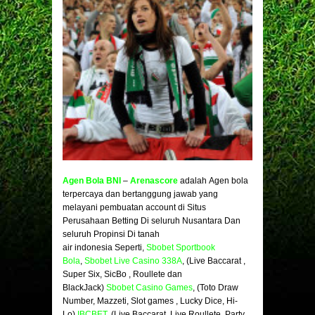
Agen Bola BNI
–
Arenascore
adalah Agen bola
terpercaya dan bertanggung jawab yang
melayani pembuatan account di Situs
Perusahaan Betting Di seluruh Nusantara Dan
seluruh Propinsi Di tanah
air indonesia Seperti,
Sbobet Sportbook
Bola
,
Sbobet Live Casino 338A
, (Live Baccarat ,
Super Six, SicBo , Roullete dan
BlackJack)
Sbobet Casino Games
, (Toto Draw
Number, Mazzeti, Slot games , Lucky Dice, Hi-
Lo)
IBCBET
, (Live Baccarat, Live Roullete, Party