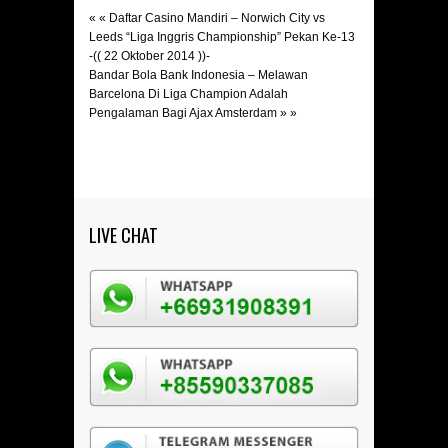
« «
Daftar Casino Mandiri – Norwich City vs
Leeds “Liga Inggris Championship” Pekan Ke-13
-(( 22 Oktober 2014 ))-
Bandar Bola Bank Indonesia – Melawan
Barcelona Di Liga Champion Adalah
Pengalaman Bagi Ajax Amsterdam
» »
LIVE CHAT