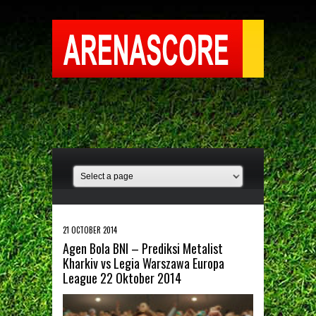
21 OCTOBER 2014
Agen Bola BNI – Prediksi Metalist
Kharkiv vs Legia Warszawa Europa
League 22 Oktober 2014